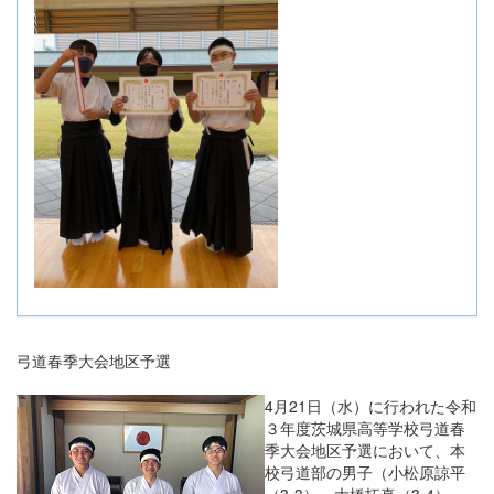
弓道春季大会地区予選
4
月
21
日（水）に行われた令和
３年度茨城県高等学校弓道春
季大会地区予選において、本
校弓道部の男子（小松原諒平
（
3-3
）・大橋拓真（
3-4
）・