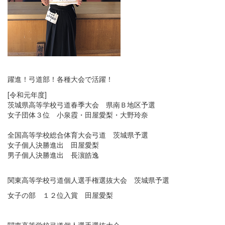
躍進！弓道部！各種大会で活躍！
[令和元年度]
茨城県高等学校弓道春季大会 県南Ｂ地区予選
女子団体３位 小泉霞・田屋愛梨・大野玲奈
全国高等学校総合体育大会弓道 茨城県予選
女子個人決勝進出 田屋愛梨
男子個人決勝進出 長濵皓逸
関東高等学校弓道個人選手権選抜大会 茨城県予選
女子の部 １２位入賞 田屋愛梨
関東高等学校弓道個人選手選抜大会